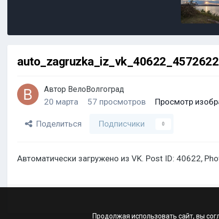
auto_zagruzka_iz_vk_40622_457262
Автор
ВелоВолгоград
20 марта
57 просмотров
Просмотр изобр
Поделиться
Подписчики
0
Автоматически загружено из VK. Post ID: 40622, Ph
Продолжая использовать сайт, вы сог