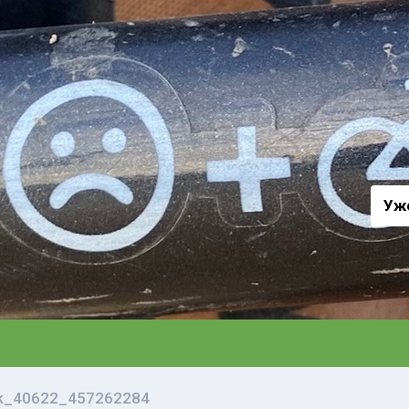
а
Уж
vk_40622_457262284