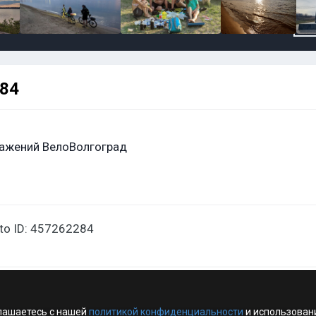
284
ажений ВелоВолгоград
oto ID: 457262284
лашаетесь с нашей
политикой конфиденциальности
и использован