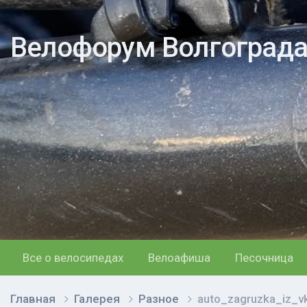
Велофорум Волгоград
Все о велосипедах
Велоафиша
Песочница
Главная
Галерея
Разное
auto_zagruzka_iz_