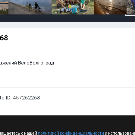
268
ажений ВелоВолгоград
oto ID: 457262268
лашаетесь с нашей
политикой конфиденциальности
и использован