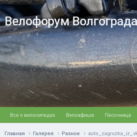
Велофорум Волгоград
Все о велосипедах
Велоафиша
Песочница
Главная
Галерея
Разное
auto_zagruzka_iz_