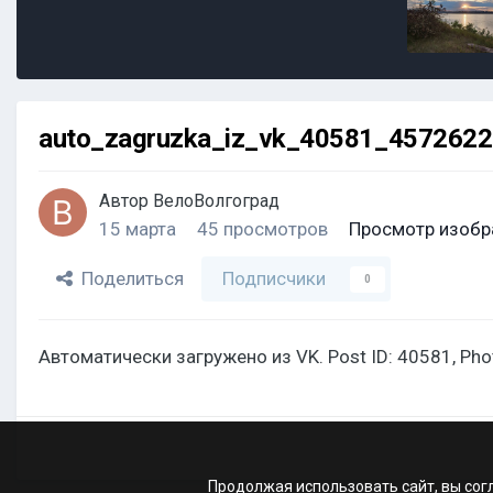
auto_zagruzka_iz_vk_40581_457262
Автор
ВелоВолгоград
15 марта
45 просмотров
Просмотр изобр
Поделиться
Подписчики
0
Автоматически загружено из VK. Post ID: 40581, Ph
Продолжая использовать сайт, вы сог