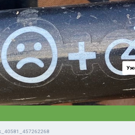
а
Уж
vk_40581_457262268