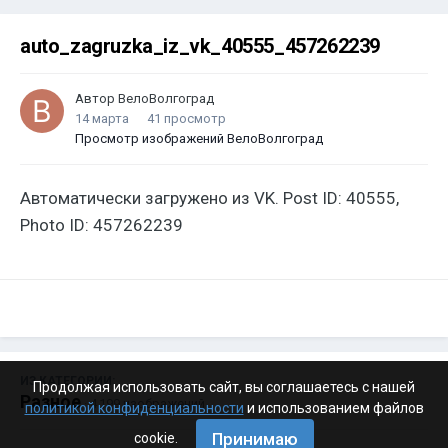
auto_zagruzka_iz_vk_40555_457262239
Автор
ВелоВолгоград
14 марта
41 просмотр
Просмотр изображений ВелоВолгоград
Автоматически загружено из VK. Post ID: 40555,
Photo ID: 457262239
ИЗ КАТЕГОРИИ:
Продолжая использовать сайт, вы соглашаетесь с нашей
Разное
· 4 199 изображений
политикой конфиденциальности
и использованием файлов
Принимаю
cookie.