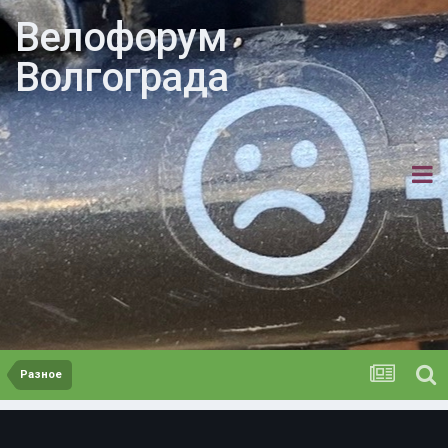
Велофорум
Волгограда
Разное