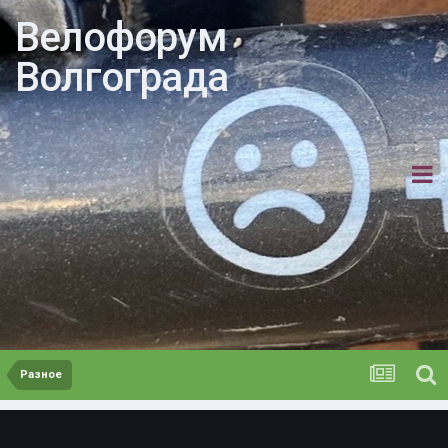
Велофорум
Волгограда
Разное