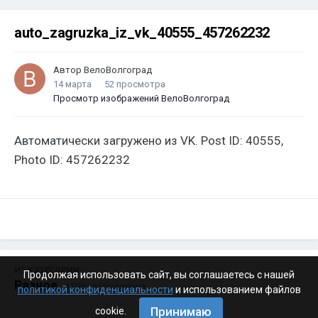
auto_zagruzka_iz_vk_40555_457262232
Автор
ВелоВолгоград
14 марта
52 просмотра
Просмотр изображений ВелоВолгоград
Автоматически загружено из VK. Post ID: 40555,
Photo ID: 457262232
ИЗ КАТЕГОРИИ:
Продолжая использовать сайт, вы соглашаетесь с нашей
Разное
· 4 199 изображений
политикой конфиденциальности
и использованием файлов
Принимаю
cookie.