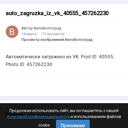
auto_zagruzka_iz_vk_40555_457262230
Автор
ВелоВолгоград
14 марта
71 просмотр
Просмотр изображений ВелоВолгоград
Автоматически загружено из VK. Post ID: 40555,
Photo ID: 457262230
ИЗ КАТЕГОРИИ:
Продолжая использовать сайт, вы соглашаетесь с нашей
Разное
· 4 199 изображений
политикой конфиденциальности
и использованием файлов
Принимаю
cookie.