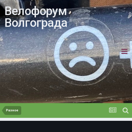
Велофорум
Волгограда
Разное