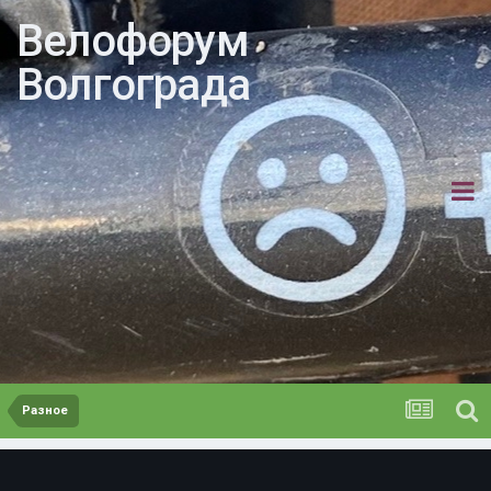
Велофорум
Волгограда
Разное