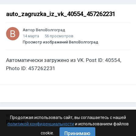
auto_zagruzka_iz_vk_40554_457262231
Автор
ВелоВолгоград
14 марта
56 просмотров
Просмотр изображений ВелоВолгоград
Автоматически загружено из VK. Post ID: 40554,
Photo ID: 457262231
ИЗ КАТЕГОРИИ:
Продолжая использовать сайт, вы соглашаетесь с нашей
Разное
· 4 199 изображений
политикой конфиденциальности
и использованием файлов
Принимаю
cookie.