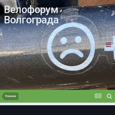
Велофорум
Волгограда
Разное