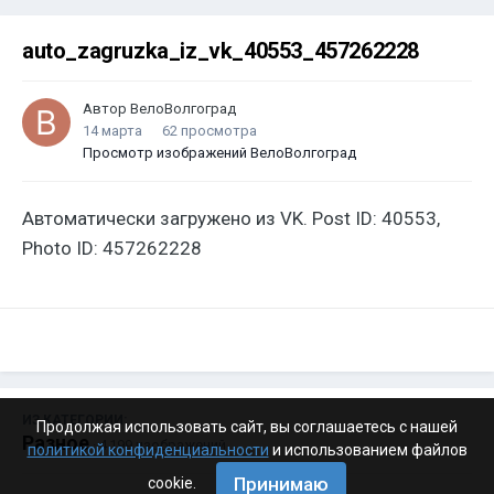
auto_zagruzka_iz_vk_40553_457262228
Автор
ВелоВолгоград
14 марта
62 просмотра
Просмотр изображений ВелоВолгоград
Автоматически загружено из VK. Post ID: 40553,
Photo ID: 457262228
ИЗ КАТЕГОРИИ:
Продолжая использовать сайт, вы соглашаетесь с нашей
Разное
· 4 199 изображений
политикой конфиденциальности
и использованием файлов
Принимаю
cookie.