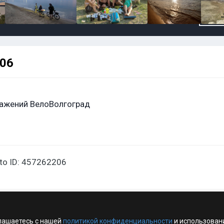
206
ажений ВелоВолгоград
oto ID: 457262206
лашаетесь с нашей
политикой конфиденциальности
и использован