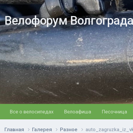
Велофорум Волгоград
Все о велосипедах
Велоафиша
Песочница
Главная
Галерея
Разное
auto_zagruzka_iz_