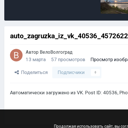
auto_zagruzka_iz_vk_40536_457262
Автор
ВелоВолгоград
13 марта
57 просмотров
Просмотр изобр
Поделиться
Подписчики
0
Автоматически загружено из VK. Post ID: 40536, Ph
Продолжая использовать сайт, вы сог