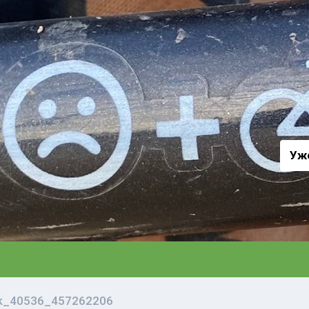
а
Уж
vk_40536_457262206