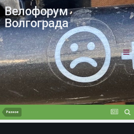
Велофорум
Волгограда
Разное