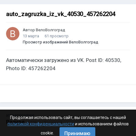
auto_zagruzka_iz_vk_40530_457262204
Автор
ВелоВолгоград
13 марта
61 просмотр
Просмотр изображений ВелоВолгоград
Автоматически загружено из VK. Post ID: 40530,
Photo ID: 457262204
ИЗ КАТЕГОРИИ:
Продолжая использовать сайт, вы соглашаетесь с нашей
Разное
· 4 199 изображений
политикой конфиденциальности
и использованием файлов
Принимаю
cookie.