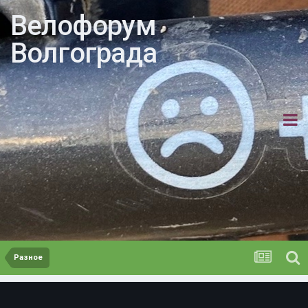
Велофорум
Волгограда
Разное