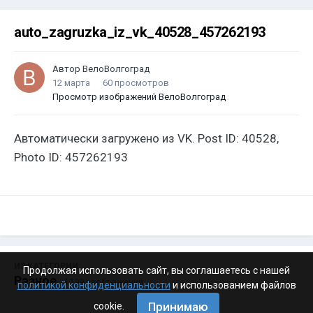
auto_zagruzka_iz_vk_40528_457262193
Автор
ВелоВолгоград
12 марта
60 просмотров
Просмотр изображений ВелоВолгоград
Автоматически загружено из VK. Post ID: 40528,
Photo ID: 457262193
ИЗ КАТЕГОРИИ:
Продолжая использовать сайт, вы соглашаетесь с нашей
Разное
· 4 199 изображений
политикой конфиденциальности
и использованием файлов
Принимаю
cookie.