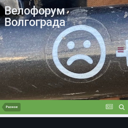
Велофорум
Волгограда
Разное