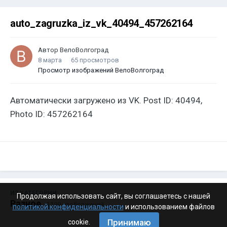
auto_zagruzka_iz_vk_40494_457262164
Автор
ВелоВолгоград
8 марта
65 просмотров
Просмотр изображений ВелоВолгоград
Автоматически загружено из VK. Post ID: 40494,
Photo ID: 457262164
ИЗ КАТЕГОРИИ:
Продолжая использовать сайт, вы соглашаетесь с нашей
Разное
· 4 199 изображений
политикой конфиденциальности
и использованием файлов
Принимаю
cookie.