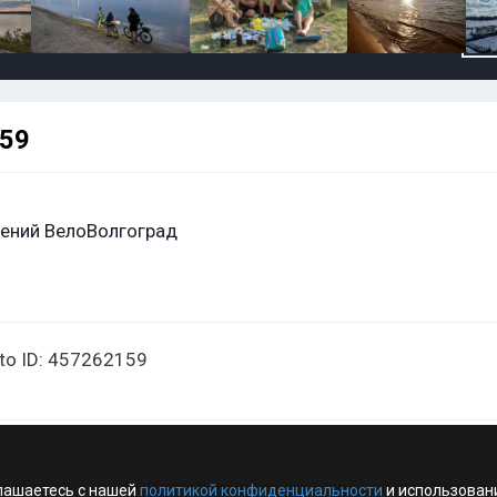
159
ений ВелоВолгоград
oto ID: 457262159
лашаетесь с нашей
политикой конфиденциальности
и использован