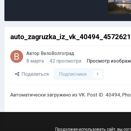
auto_zagruzka_iz_vk_40494_457262
Автор
ВелоВолгоград
8 марта
42 просмотра
Просмотр изображ
Поделиться
Подписчики
0
Автоматически загружено из VK. Post ID: 40494, Ph
Продолжая использовать сайт, вы сог