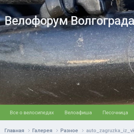
Велофорум Волгоград
Все о велосипедах
Велоафиша
Песочница
Главная
Галерея
Разное
auto_zagruzka_iz_