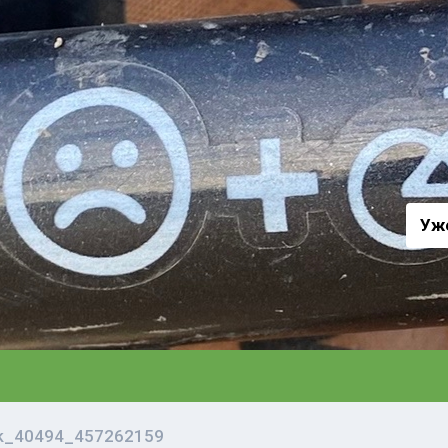
а
Уж
vk_40494_457262159