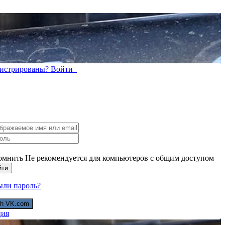
гистрированы? Войти
омнить
Не рекомендуется для компьютеров с общим доступом
йти
ыли пароль?
ith VK.com
ция