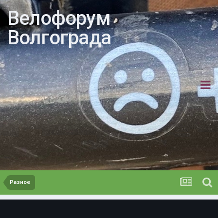
Велофорум
Волгограда
Разное