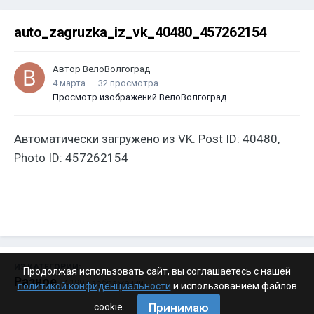
auto_zagruzka_iz_vk_40480_457262154
Автор
ВелоВолгоград
4 марта
32 просмотра
Просмотр изображений ВелоВолгоград
Автоматически загружено из VK. Post ID: 40480,
Photo ID: 457262154
ИЗ КАТЕГОРИИ:
Продолжая использовать сайт, вы соглашаетесь с нашей
Разное
· 4 199 изображений
политикой конфиденциальности
и использованием файлов
Принимаю
cookie.