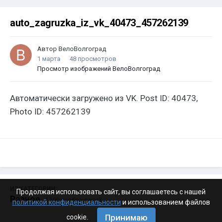
auto_zagruzka_iz_vk_40473_457262139
Автор
ВелоВолгоград
1 марта
48 просмотров
Просмотр изображений ВелоВолгоград
Автоматически загружено из VK. Post ID: 40473,
Photo ID: 457262139
ИЗ КАТЕГОРИИ:
Продолжая использовать сайт, вы соглашаетесь с нашей
Разное
· 4 199 изображений
политикой конфиденциальности
и использованием файлов
Принимаю
cookie.