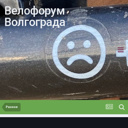
Велофорум
Волгограда
Разное