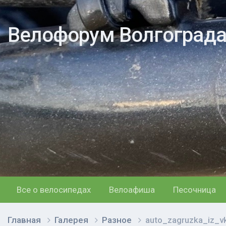
Велофорум Волгоград
Все о велосипедах
Велоафиша
Песочница
Главная
Галерея
Разное
auto_zagruzka_iz_