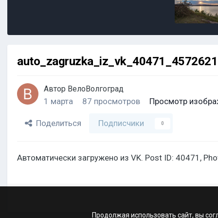
auto_zagruzka_iz_vk_40471_457262
Автор
ВелоВолгоград
1 марта
87 просмотров
Просмотр изобра
Поделиться
Подписчики
0
Автоматически загружено из VK. Post ID: 40471, Ph
Продолжая использовать сайт, вы сог