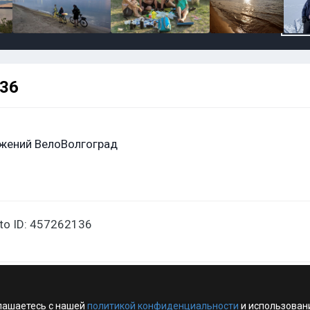
136
жений ВелоВолгоград
oto ID: 457262136
лашаетесь с нашей
политикой конфиденциальности
и использован