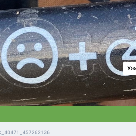
а
Уж
vk_40471_457262136