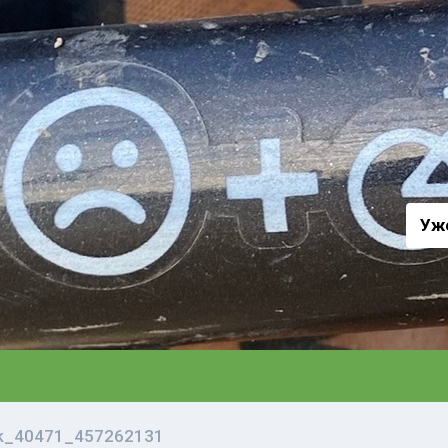
а
Уж
vk_40471_457262131