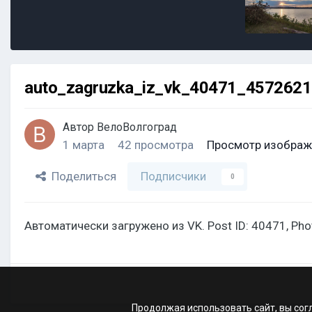
auto_zagruzka_iz_vk_40471_457262
Автор
ВелоВолгоград
1 марта
42 просмотра
Просмотр изображ
Поделиться
Подписчики
0
Автоматически загружено из VK. Post ID: 40471, Ph
Продолжая использовать сайт, вы сог