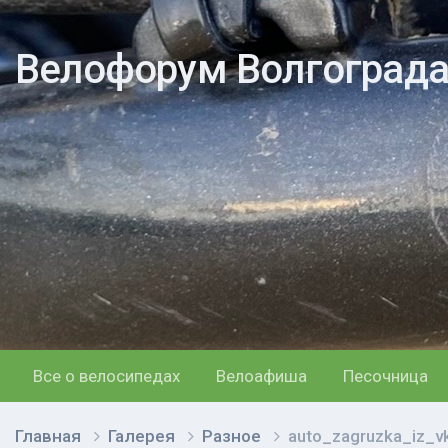
Велофорум Волгоград
Все о велосипедах
Велоафиша
Песочница
Главная
Галерея
Разное
auto_zagruzka_iz_