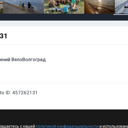
131
ений ВелоВолгоград
oto ID: 457262131
лашаетесь с нашей
политикой конфиденциальности
и использован