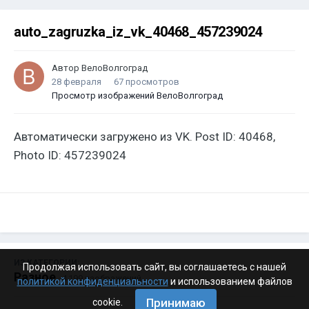
auto_zagruzka_iz_vk_40468_457239024
Автор
ВелоВолгоград
28 февраля
67 просмотров
Просмотр изображений ВелоВолгоград
Автоматически загружено из VK. Post ID: 40468,
Photo ID: 457239024
ИЗ КАТЕГОРИИ:
Продолжая использовать сайт, вы соглашаетесь с нашей
Разное
· 4 199 изображений
политикой конфиденциальности
и использованием файлов
Принимаю
cookie.