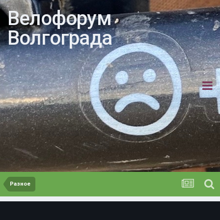
Велофорум
Волгограда
Разное