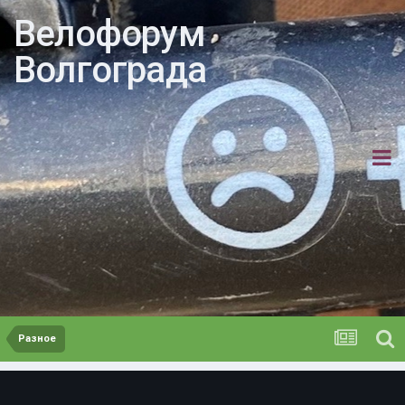
Велофорум
Волгограда
Разное