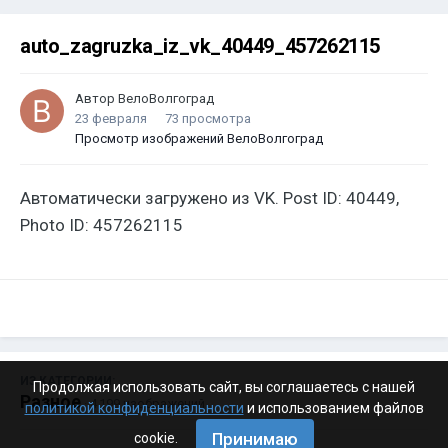
auto_zagruzka_iz_vk_40449_457262115
Автор
ВелоВолгоград
23 февраля
73 просмотра
Просмотр изображений ВелоВолгоград
Автоматически загружено из VK. Post ID: 40449,
Photo ID: 457262115
ИЗ КАТЕГОРИИ:
Продолжая использовать сайт, вы соглашаетесь с нашей
Разное
· 4 199 изображений
политикой конфиденциальности
и использованием файлов
Принимаю
cookie.