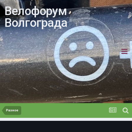
Велофорум
Волгограда
Разное