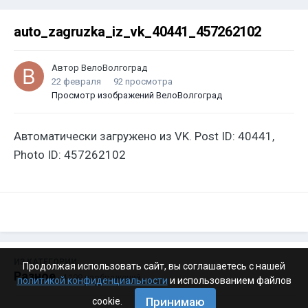
auto_zagruzka_iz_vk_40441_457262102
Автор
ВелоВолгоград
22 февраля
92 просмотра
Просмотр изображений ВелоВолгоград
Автоматически загружено из VK. Post ID: 40441,
Photo ID: 457262102
ИЗ КАТЕГОРИИ:
Продолжая использовать сайт, вы соглашаетесь с нашей
Разное
· 4 199 изображений
политикой конфиденциальности
и использованием файлов
Принимаю
cookie.