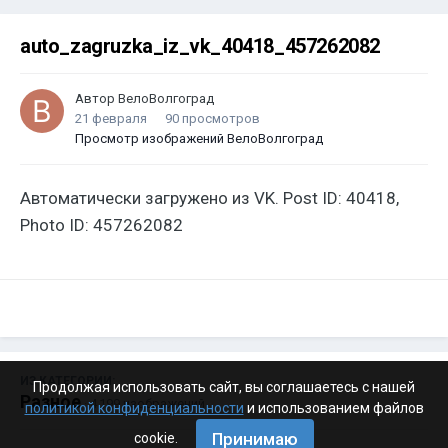
auto_zagruzka_iz_vk_40418_457262082
Автор
ВелоВолгоград
21 февраля
90 просмотров
Просмотр изображений ВелоВолгоград
Автоматически загружено из VK. Post ID: 40418,
Photo ID: 457262082
ИЗ КАТЕГОРИИ:
Продолжая использовать сайт, вы соглашаетесь с нашей
Разное
· 4 199 изображений
политикой конфиденциальности
и использованием файлов
Принимаю
cookie.