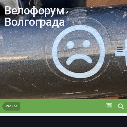
Велофорум
Волгограда
Разное