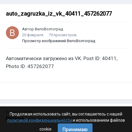
auto_zagruzka_iz_vk_40411_457262077
Автор
ВелоВолгоград
20 февраля
79 просмотров
Просмотр изображений ВелоВолгоград
Автоматически загружено из VK. Post ID: 40411,
Photo ID: 457262077
ИЗ КАТЕГОРИИ:
Продолжая использовать сайт, вы соглашаетесь с нашей
Разное
· 4 199 изображений
политикой конфиденциальности
и использованием файлов
Принимаю
cookie.