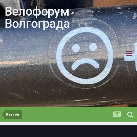
Велофорум
Волгограда
Разное