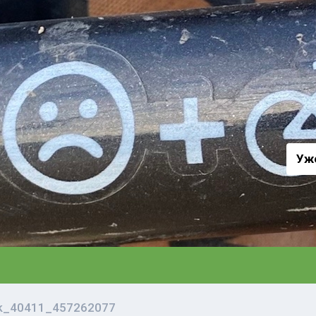
а
Уж
vk_40411_457262077