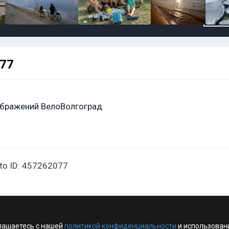
077
бражений ВелоВолгоград
oto ID: 457262077
лашаетесь с нашей
политикой конфиденциальности
и использован