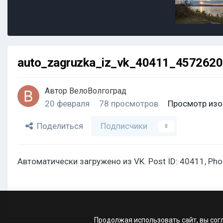
auto_zagruzka_iz_vk_40411_457262
Автор
ВелоВолгоград
20 февраля
78 просмотров
Просмотр изо
Поделиться
Подписчики
0
Автоматически загружено из VK. Post ID: 40411, Ph
Продолжая использовать сайт, вы сог