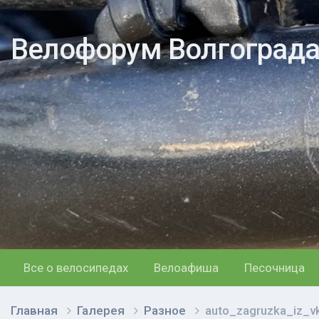
Велофорум Волгоград
Все о велосипедах
Велоафиша
Песочница
Главная
Галерея
Разное
auto_zagruzka_iz_