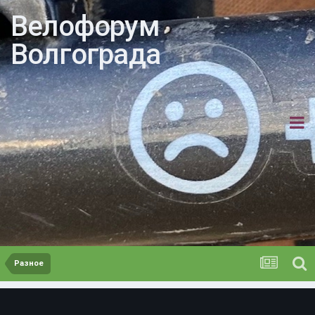
Велофорум
Волгограда
Разное