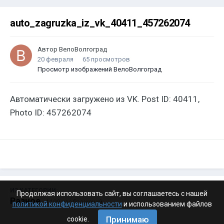
auto_zagruzka_iz_vk_40411_457262074
Автор
ВелоВолгоград
20 февраля
65 просмотров
Просмотр изображений ВелоВолгоград
Автоматически загружено из VK. Post ID: 40411,
Photo ID: 457262074
ИЗ КАТЕГОРИИ:
Продолжая использовать сайт, вы соглашаетесь с нашей
Разное
· 4 199 изображений
политикой конфиденциальности
и использованием файлов
Принимаю
cookie.