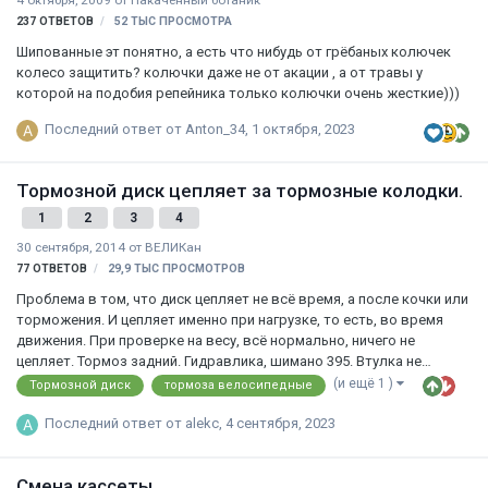
4 октября, 2009
от
Накаченный ботаник
237
ОТВЕТОВ
52 ТЫС
ПРОСМОТРА
Шипованные эт понятно, а есть что нибудь от грёбаных колючек
колесо защитить? колючки даже не от акации , а от травы у
которой на подобия репейника только колючки очень жесткие)))
Последний ответ от
Anton_34
,
1 октября, 2023
Тормозной диск цепляет за тормозные колодки.
1
2
3
4
30 сентября, 2014
от
ВЕЛИКан
77
ОТВЕТОВ
29,9 ТЫС
ПРОСМОТРОВ
Проблема в том, что диск цепляет не всё время, а после кочки или
торможения. И цепляет именно при нагрузке, то есть, во время
движения. При проверке на весу, всё нормально, ничего не
цепляет. Тормоз задний. Гидравлика, шимано 395. Втулка не
люфтит, проверял. Ротор ровный. Ось прямая. Калипер
(и ещё 1 )
Тормозной диск
тормоза велосипедные
настраивал 500 раз, ничего не меняется. Тормоз на ходу чуть
прижмёшь, вроде шорконье пропадает, но через несколько
Последний ответ от
alekc
,
4 сентября, 2023
метров опять цепляет.
Смена кассеты