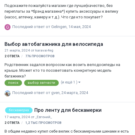
Подскажите пожалуйста магазин где лучше(качество, без
переплаты за *брэнд магазина*) купить аксессуары к велику
(насос, аптечку, камеру и т.д.). Что где кто покупает?
Последний ответ от
Gelingen
,
14 мая, 2024
Выбор автобагажника для велосипеда
21 марта, 2024
от
karavai4eg
2
ОТВЕТА
776
ПРОСМОТРОВ
Родственник задался вопросом как возить велодосипеды на
крыше. Может кто то посоветовать конкретную модель
багажника?
(и ещё 1 )
поиск
выбор запчасти
Последний ответ от
gven
,
24 марта, 2024
Про ленту для бескамерки
бескамерка
17 марта, 2024
от
_Евгений_
2
ОТВЕТА
1,2 ТЫС
ПРОСМОТРОВ
В общем недавно купил себе велик с бескамерными шинами и есть