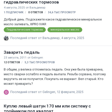
гидравлических тормозов
4 августа, 2025
от
Вальдемар
1 ПОДПИСЧИК
0
ОТВЕТОВ
34,6 ТЫС
ПРОСМОТР
Добрый день. Подскажите какое гидравлическое минеральное
масло заливать, IIIPRO IVAR
Гидравлические тормоза
минеральное масло
Последний ответ от
Вальдемар
,
4 августа, 2025
Заварить педаль
23 августа, 2011
от
Gelingen
12
ОТВЕТОВ
5,3 ТЫС
ПРОСМОТРОВ
В общем, у велика отломилась педаль. Она уже была приварена,
место сварки ослабло и педаль выпала. Резьба сорвана, поэтому
вкрутить ее не получится. Покупать не вариант. Вел старый. Кто
может приварить?
Последний ответ от
Gelingen
,
12 февраля, 2025
Куплю левый шатун 170 мм или систему с
тройником под квадрат