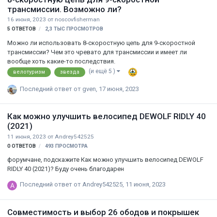
трансмиссии. Возможно ли?
16 июня, 2023
от
noscovfisherman
5
ОТВЕТОВ
2,3 ТЫС
ПРОСМОТРОВ
Можно ли использовать 8-скоростную цепь для 9-скоростной
трансмиссии? Чем это чревато для трансмиссии и имеет ли
вообще хоть какие-то последствия.
(и ещё 5 )
велотуризм
звезда
Последний ответ от
gven
,
17 июня, 2023
Как можно улучшить велосипед DEWOLF RIDLY 40
(2021)
11 июня, 2023
от
Andrey542525
0
ОТВЕТОВ
493
ПРОСМОТРА
форумчане, подскажите Как можно улучшить велосипед DEWOLF
RIDLY 40 (2021)? Буду очень благодарен
Последний ответ от
Andrey542525
,
11 июня, 2023
Совместимость и выбор 26 ободов и покрышек