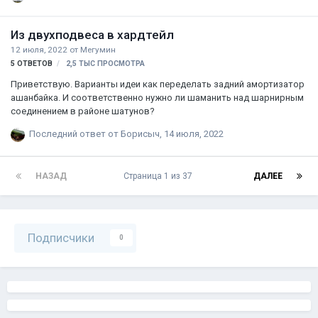
просто подшипники меняются и замена всей каретки не
требуется?
Из двухподвеса в хардтейл
12 июля, 2022
от
Мегумин
5
ОТВЕТОВ
2,5 ТЫС
ПРОСМОТРА
Приветствую. Варианты идеи как переделать задний амортизатор
ашанбайка. И соответственно нужно ли шаманить над шарнирным
соединением в районе шатунов?
Последний ответ от
Борисыч
,
14 июля, 2022
НАЗАД
Страница 1 из 37
ДАЛЕЕ
Подписчики
0