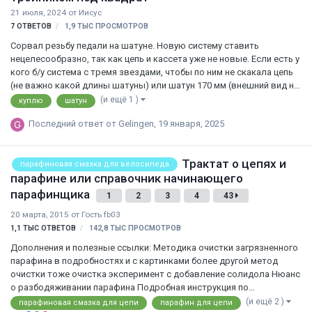
21 июля, 2024
от
Иисус
7
ОТВЕТОВ
1,9 ТЫС
ПРОСМОТРОВ
Сорвал резьбу педали на шатуне. Новую систему ставить
нецелесообразно, так как цепь и кассета уже не новые. Если есть у
кого б/у система с тремя звездами, чтобы по ним не скакала цепь
(не важно какой длины шатуны) или шатун 170 мм (внешний вид не
имеет значения), то избавлю вас от этого железа за приемлемую
(и ещё 1 )
куплю
шатун
плату.
Последний ответ от
Gelingen
,
19 января, 2025
Трактат о цепях и
парафиновая смазка для велосипеда
парафине или справочник начинающего
парафинщика
1
2
3
4
43
20 марта, 2015
от Гость fb03
1,1 ТЫС
ОТВЕТОВ
142,8 ТЫС
ПРОСМОТРОВ
Дополнения и полезные ссылки: Методика очистки загрязненного
парафина в подробностях и с картинками более другой метод
очистки тоже очистка эксперимент с добавление солидола Нюанс
о разбодяживании парафина Подробная инструкция по
парафинированию с картинками сравнение по износу цепи при
(и ещё 2 )
парафиновая смазка для цепи
парафин для цепи