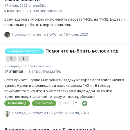
17 июля, 2023
от
anarXist
5
ОТВЕТОВ
1,1 ТЫС
ПРОСМОТРОВ
Всем здарова. Можно ли поменять кассету 14-28, на 11-32. Будет ли
нормально работать переключатель
Последний ответ от
O-Witte
,
19 июля, 2023
Помогите выбрать велосипед
выбор велосипеда
1
2
20 марта, 2023
от
karavai4eg
27
ОТВЕТОВ
3,2 ТЫС
ПРОСМОТРА
Всем привет. Нужно мне решить задачу которая поставила меня в
тупик.. Нужен велосипед под ездока весом 140 кг. В голову
приходит только что-то из фэтбайков с надеждой на то что
толстые покрышки компенсируют все проблемы.
(и ещё 1 )
велосипед
бюджетно
Последний ответ от
Skyrider
,
12 июля, 2023
8-скоростную цепь для 9-скоростной