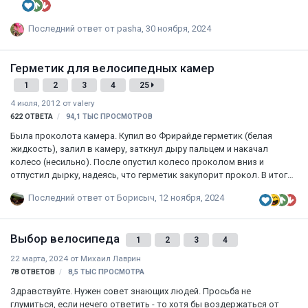
смазке парафином и двумя чудодейственными
сцпецвелосмазками ------------------------------------------------------------------------
----------------------------------------------------------------- ВНИМАНИЕ:
Последний ответ от
pasha
,
30 ноября, 2024
КАТЕГОРИЧЕСКИ НЕ РЕКОМЕНДУЕТСЯ РАСПЛАВЛЕНИЕ ПАРАФИНА
НА ОГНЕ НЕПОСРЕДСТВЕННО, БЕЗ ВОДЯНОЙ БАНИ! ПАРАФИН -
Герметик для велосипедных камер
НЕФТЕПРОДУКТ, ПРИ ПЕРЕГРЕВЕ ЛЕГКО САМОВОСПЛАМЕНЯЕТСЯ!
ПРИ ВОСПЛ…
1
2
3
4
25
4 июля, 2012
от
valery
622
ОТВЕТА
94,1 ТЫС
ПРОСМОТРОВ
Была проколота камера. Купил во Фрирайде герметик (белая
жидкость), залил в камеру, заткнул дыру пальцем и накачал
колесо (несильно). После опустил колесо проколом вниз и
отпустил дырку, надеясь, что герметик закупорит прокол. В итоге
жидкость брызнула струей и вытекла. Вдобавок, чтобы она
Последний ответ от
Борисыч
,
12 ноября, 2024
высохла нужно несколько часов. Кто знает как ей правильно
пользоваться, подскажите пожалуйста, ибо инструкции никакой
нет. Особенно, если колесо уже проколото.
Выбор велосипеда
1
2
3
4
22 марта, 2024
от
Михаил Лаврин
78
ОТВЕТОВ
8,5 ТЫС
ПРОСМОТРА
Здравствуйте. Нужен совет знающих людей. Просьба не
глумиться, если нечего ответить - то хотя бы воздержаться от