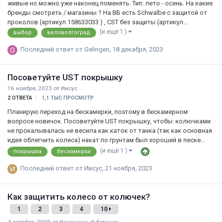
живые но можно уже наконец поменять. Тип: лето - осень. На какие
бренды смотреть / магазины ? На ВБ есть Schwalbe с защитой от
проколов (артикул 158633033 ) , CST без защиты (артикул
171245991) . Ваш любой другой вариант ?
(и ещё 1 )
выбор
веловолгоград
Последний ответ от
Gelingen
,
18 декабря, 2023
Посоветуйте UST покрышку
16 ноября, 2023
от
Иисус
2
ОТВЕТА
1,1 ТЫС
ПРОСМОТР
Планирую переход на бескамерки, поэтому в бескамерном
вопросе новичок. Посоветуйте UST покрышку, чтобы: колючками
не прокалывалась не весила как каток от танка (так как основная
идея облегчить колеса) накат по грунтам был хороший в песке
могла хоть как-то тащить не стоила как крыло от самолета
(и ещё 1 )
покрышка
бескамерки
Понимаю, что тут все параметры взаимоисключающие, но
хотелось бы найти золотую середину. И что там насчет герметика?
Последний ответ от
Иисус
,
21 ноября, 2023
Если покрышка будет толщиной с волос и прокалываться от
любой колючки, он будет решать проблему? Или как и с камерами,
Как защитить колесо от колючек?
всё зависит от размера дырки? В общем, дайте совет новичку от
профи. Кто там катает на бескамерк…
1
2
3
4
10