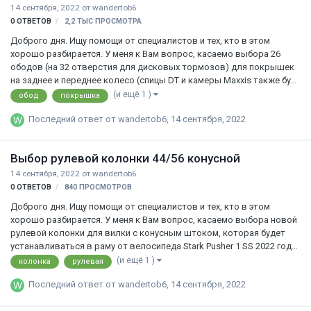
14 сентября, 2022
от
wandertob6
0
ОТВЕТОВ
2,2 ТЫС
ПРОСМОТРА
Доброго дня. Ищу помощи от специалистов и тех, кто в этом
хорошо разбирается. У меня к Вам вопрос, касаемо выбора 26
ободов (на 32 отверстия для дисковых тормозов) для покрышек
на заднее и переднее колесо (спицы DT и камеры Maxxis также буду
приобретать). В наличии есть Stark Pusher 1 SS 2022 года, размер L,
(и ещё 1 )
обод
покрышка
который будет использоваться человеком в основном для стрита
Последний ответ от
wandertob6
,
14 сентября, 2022
в городских условиях, иногда дерт (не новичок, но и не
профессионал – много занимается спортом, ранее катал на
велосипеде МТБ Merida с полностью поменянными обвесами).
Выбор рулевой колонки 44/56 конусной
Также нужно выбрать из нескольких покрышек, которые подходят
под эти дисциплины (отталкиваться нужно именно от их размеров
14 сентября, 2022
от
wandertob6
и стандартов,…
0
ОТВЕТОВ
840
ПРОСМОТРОВ
Доброго дня. Ищу помощи от специалистов и тех, кто в этом
хорошо разбирается. У меня к Вам вопрос, касаемо выбора новой
рулевой колонки для вилки с конусным штоком, которая будет
устанавливаться в раму от велосипеда Stark Pusher 1 SS 2022 года,
размер L. Внутренний посадочный стандарт рулевого стакана этой
(и ещё 1 )
колонка
рулевая
рамы - 44/56, конусный. Вилка, которая будет устанавливаться -
Последний ответ от
wandertob6
,
14 сентября, 2022
Вилка RockShox 26 REBA RL-SA CR ХОД 100MM, ОСЬ 15X100, 40OF,
TPR (https://trial-sport.ru/goods/51516/2039682.htm) Вот несколько