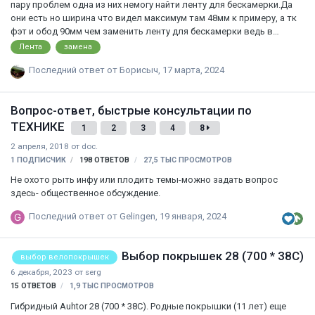
пару проблем одна из них немогу найти ленту для бескамерки.Да
они есть но ширина что видел максимум там 48мм к примеру, а тк
фэт и обод 90мм чем заменить ленту для бескамерки ведь в
нахлыст её делать нельзя. Ну как понимаю.
Лента
замена
Последний ответ от
Борисыч
,
17 марта, 2024
Вопрос-ответ, быстрые консультации по
ТЕХНИКЕ
1
2
3
4
8
2 апреля, 2018
от
doc.
1 ПОДПИСЧИК
198
ОТВЕТОВ
27,5 ТЫС
ПРОСМОТРОВ
Не охото рыть инфу или плодить темы-можно задать вопрос
здесь- общественное обсуждение.
Последний ответ от
Gelingen
,
19 января, 2024
Выбор покрышек 28 (700 * 38С)
выбор велопокрышек
6 декабря, 2023
от
serg
15
ОТВЕТОВ
1,9 ТЫС
ПРОСМОТРОВ
Гибридный Auhtor 28 (700 * 38С). Родные покрышки (11 лет) еще