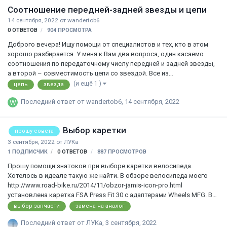
вариантов на выбор: - Рулевая колонка Woodman ZS44/56 SICR 1.5
Соотношение передней-задней звезды и цепи
SPG COMP. Полуинтегрированная рулевая колонка на закрытых
подшипниках для вилок с конусным штоком 1 1/8"-1.5…
14 сентября, 2022
от
wandertob6
0
ОТВЕТОВ
904
ПРОСМОТРА
Доброго вечера! Ищу помощи от специалистов и тех, кто в этом
хорошо разбирается. У меня к Вам два вопроса, один касаемо
соотношения по передаточному числу передней и задней звезды,
а второй – совместимость цепи со звездой. Все из
нижеперечисленного будет устанавливаться на раму от Stark
(и ещё 1 )
цепь
звезда
Pusher 1 SS 2022 года, рама размер L. Приобретался велосипед
Последний ответ от
wandertob6
,
14 сентября, 2022
ради рамы. Человек, который будет на нем кататься, в основном
будет заниматься стритом в городских условиях, иногда дёрт (он
не новичок, но и не профессионал – много занимается спортом,
Выбор каретки
ранее катал на велосипеде МТБ Merida с полностью поменянными
прошу совета
обвесами) 1. Начну с первого вопроса. Есть на выбор несколько
3 сентября, 2022
от
ЛУКа
звезд фирмы RACE …
1 ПОДПИСЧИК
0
ОТВЕТОВ
887
ПРОСМОТРОВ
Прошу помощи знатоков при выборе каретки велосипеда.
Хотелось в идеале такую же найти. В обзоре велосипеда моего
http://www.road-bike.ru/2014/11/obzor-jamis-icon-pro.html
установлена каретка FSA Press Fit 30 с адаптерами Wheels MFG. В
связи с санкциями ищу каретку на Озоне , Яндекс маркете и
выбор запчасти
замена на аналог
остальных сайтах, которые поставляют запчасти в Россию.
Последний ответ от
ЛУКа
,
3 сентября, 2022
Надеюсь по фото и размерам понятно размер каретки. Или там