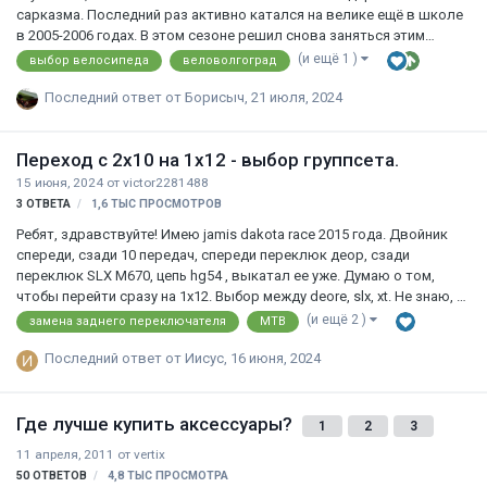
сарказма. Последний раз активно катался на велике ещё в школе
в 2005-2006 годах. В этом сезоне решил снова заняться этим
отличным видом времяпрепровождения. Есть в наличии еще с тех
(и ещё 1 )
выбор велосипеда
веловолгоград
времен вел Rock Machine Twister. В нём под замену задний обод
(лопнул), передняя вилка (сдохла) и может что-то ещё. Вел с
Последний ответ от
Борисыч
,
21 июля, 2024
небольшим тюнингом в виде дисковых тормозов Hayes спереди и
сзади. Стою перед выбором - восстанавливать ли его либо брать
Переход с 2x10 на 1x12 - выбор группсета.
новый. Если новый - то бюджет 50 000. Рассматриваю все
варианты - озон, али, веломагазины, авито (б/у рынок). Но я не
15 июня, 2024
от
victor2281488
особо в н…
3
ОТВЕТА
1,6 ТЫС
ПРОСМОТРОВ
Ребят, здравствуйте! Имею jamis dakota race 2015 года. Двойник
спереди, сзади 10 передач, спереди переклюк деор, сзади
переклюк SLX M670, цепь hg54 , выкатал ее уже. Думаю о том,
чтобы перейти сразу на 1x12. Выбор между deore, slx, xt. Не знаю, в
какую сторону смотреть.. Катаю в основном город, но езжу
(и ещё 2 )
замена заднего переключателя
MTB
довольно быстро, агрессивно, прыгаю частенько, вешу под 100 кг..
Могу и в крутую гору заехать, могу 30 км ч ехать по автодороге.
Последний ответ от
Иисус
,
16 июня, 2024
Меня двойник, в целом, устраивает всем, но хочется снизить вес и
обновить трансмиссию и попробовать сингл. Интересно ваше
мнение, что лучше выбрать, что лучше по надежности? Слышал,
Где лучше купить аксессуары?
1
2
3
что между deore/slx/xt отличий в переключателях задних нет…
11 апреля, 2011
от
vertix
50
ОТВЕТОВ
4,8 ТЫС
ПРОСМОТРА