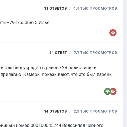
11
ОТВЕТОВ
1,9 ТЫС
ПРОСМОТРОВ
GT avalanche elite 6апреля в Волжском в районе дома пионеров был оставлен без присмотра.помогите найти +79375506825 Илья
41
ОТВЕТ
7,7 ТЫС
ПРОСМОТРОВ
8 июля был украден в районе 28 поликлиники.
о прилагаю. Камеры показывают, что это был парень
14
ОТВЕТОВ
2,3 ТЫС
ПРОСМОТРОВ
Серийный номер 000100045244.Велосипед черного