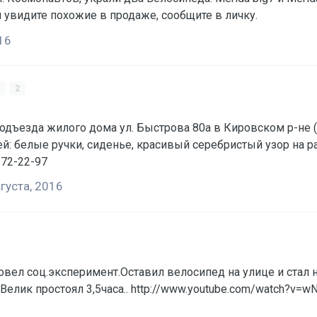
 увидите похожие в продаже, сообщите в личку.
16
2
подъезда жилого дома ул. Быстрова 80а в Кировском р-не (
тей: белые ручки, сиденье, красивый серебристый узор на р
-72-22-97
густа, 2016
ел соц.эксперимент.Оставил велосипед на улице и стал н
,кстати,приличная,не бомжатник какой-нибудь.Велик простоял 3,5часа.. http://www.you