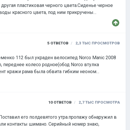
, другая пластиковая черного цвета.Сиденье черное
 воды красного цвета, под ним прикручены
 опорная подставка. Тел. 8-927-529-05-62
5
ОТВЕТОВ
2,3 ТЫС
ПРОСМОТРОВ
еменко 112 был украден велосипед Norco Manic 2008
, переднее колесо родное(обод Norco втулка
омент кражи рама была обвита гибким неоном
10
ОТВЕТОВ
2,7 ТЫС
ПРОСМОТРА
едали контакты шимано. Серийный номер знаю,