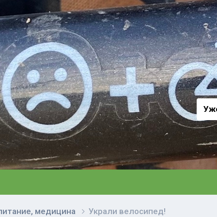
а
Уж
 питание, медицина
Украли велосипед!