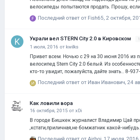
велосипеды попытаются продать. Прошу, если
Последний ответ от
Fish65
,
2 октября, 20
Украли вел STERN City 2.0 в Кировском
1
1 июля, 2016
от
kwilks
Привет всем. Ночью с 29 на 30 июня 2016 из 
велосипед Stern City 2.0 белый. Из особеннос
кто-то увидит, пожалуйста, дайте знать... 8-937
Последний ответ от
Иван Иванович
,
24 ав
Как ловили вора
16 октября, 2015
от
xDi
В городе Бишкек журналист Владимир Цай пров
Последний ответ от
Airboi
,
17 июля, 2016