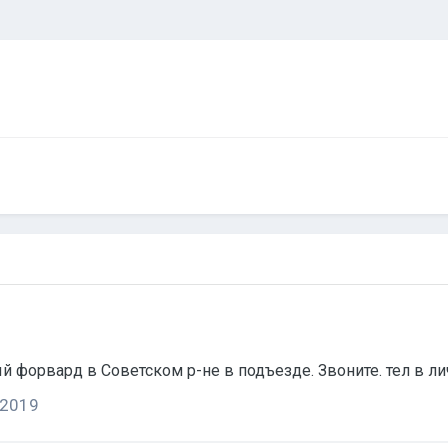
24 июня 2019 Обнаружен одинокий коричневый форвард в Советском р-не в подъезде. Зво
 2019