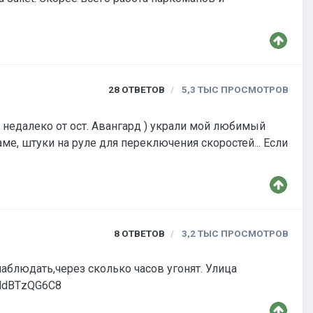
28
ОТВЕТОВ
5,3 ТЫС
ПРОСМОТРОВ
 недалеко от ост. Авангард ) украли мой любимый
аме, штуки на руле для переключения скоростей... Если
8
ОТВЕТОВ
3,2 ТЫС
ПРОСМОТРОВ
аблюдать,через сколько часов угонят. Улица
tube.com/watch?v=wNdBTzQG6C8