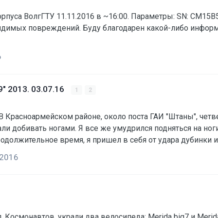
аметры: SN: CM15B505019 Черная рама, с желто-белыми надписями.
рмации. За информацию, приведшую к нахождению
6
" 2013. 03.07.16
1
2
ли добивать ногами. Я все же умудрился подняться на ноги
 я выскочил на проезжую часть, до середины дороги. Пока 
 2016
Я приследовал их, но, от полученных …
 украли два велосипеда: Merida big7 и Merida Juliet. Скорее всего работа на