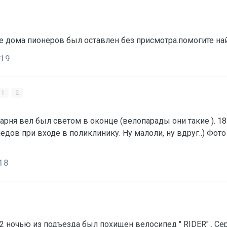
019
1
2
парня вел был светом в оконце (велопарады они такие ). 1
едов при входе в поликлинику. Ну малоли, ну вдруг..) Фот
18
32 ночью из подъезда был похищен велосипед " RIDER" . 