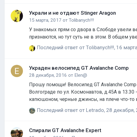
Украли и не отдают Stinger Aragon
15 марта, 2017
от
Tolibanych!!!
У знакомых прям со двора в Слободе увели ве
признаются, но тут суть не в этом. В общем уве
Последний ответ от
Tolibanych!!!
,
16 марта
Украден велосипед GT Аvalanche Comp
28 декабря, 2016
от
Elen@
Прошу помощи! Велосипед GT Аvalanche Comp 2
Волгограде по ул. Космонавтов, д.45А в 13.30
капюшоном, черные джинсы, на плече что-то в
кому на видеорегистратор? Буду благодарна
Последний ответ от
Letrado
,
28 декабря,
Спирали GT Avalanche Expert