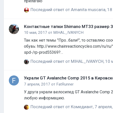
прилагаю
Последний ответ от
Amanita muscaria
,
18
Контактные тапки Shimano MT33 размер 
10 мая, 2017
от
MIHAL_IVANYCH
Так как нет темы "Про...бали!", то оставляю 
обувь: http://www.chainreactioncycles.c
spd-/rp-prod55369?
utm_source=google&utm_term=DSA&utm_campai
Последний ответ от
MIHAL_IVANYCH
,
10 
может всплывут где и кто-нибудь с форума ув
но не так, как потеря этих тапок.
Украли GT Avalanche Comp 2015 в Кировс
7 апреля, 2017
от
FatRunner
У друга украли велосипед GT Avalanche Comp 2
любую информацию.
Последний ответ от
Комедиант
,
7 апреля