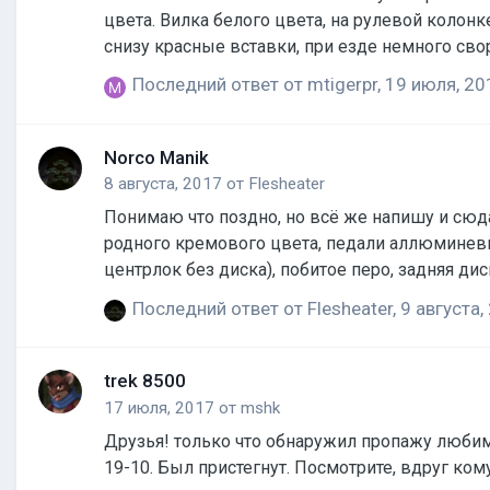
цвета. Вилка белого цвета, на рулевой колон
снизу красные вставки, при езде немного сво
пластиковые крепления для насоса. На заднем
Последний ответ от
mtigerpr
,
19 июля, 20
Norco Manik
8 августа, 2017
от
Flesheater
Понимаю что поздно, но всё же напишу и сюд
родного кремового цвета, педали аллюминевые
центрлок без диска), побитое перо, задняя ди
оранжевого цвета. https://vk.com/dr_martins?w=wall180248807_7474%2Fall Если кто увидит просьба
Последний ответ от
Flesheater
,
9 августа,
89608902689. Очень надеюсь на Вашу помощь
trek 8500
17 июля, 2017
от
mshk
Друзья! только что обнаружил пропажу любимого велосипеда. Украли 
19-10. Был пристегнут. Посмотрите, вдруг ко