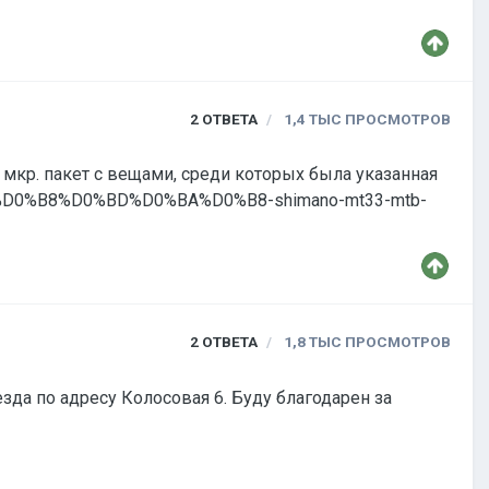
2
ОТВЕТА
1,4 ТЫС
ПРОСМОТРОВ
8 мкр. пакет с вещами, среди которых была указанная
82%D0%B8%D0%BD%D0%BA%D0%B8-shimano-mt33-mtb-
dc|pcrid|193551341993|pkw||pmt|b|prd| Мало,
 Потеря остальных вещиц из пакета хоть и неприятна,
2
ОТВЕТА
1,8 ТЫС
ПРОСМОТРОВ
езда по адресу Колосовая 6. Буду благодарен за