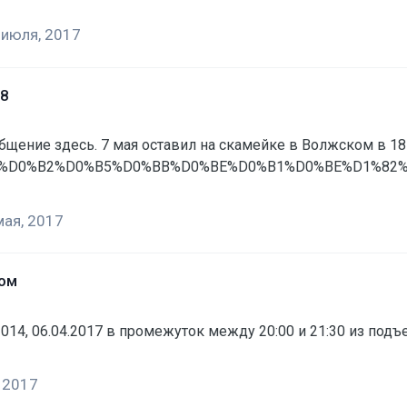
 июля, 2017
38
сообщение здесь. 7 мая оставил на скамейке в Волжском в 1
om/ru/ru/%D0%B2%D0%B5%D0%BB%D0%BE%D0%B1%D0%BE%D1%
gn=RU_DSA&utm_medium=cpc&utm_content=mkwid|smp8QJBUe_
мая, 2017
идит, все-таки вещь специфичная для обычного обывателя.
ком
014, 06.04.2017 в промежуток между 20:00 и 21:30 из подъ
, 2017