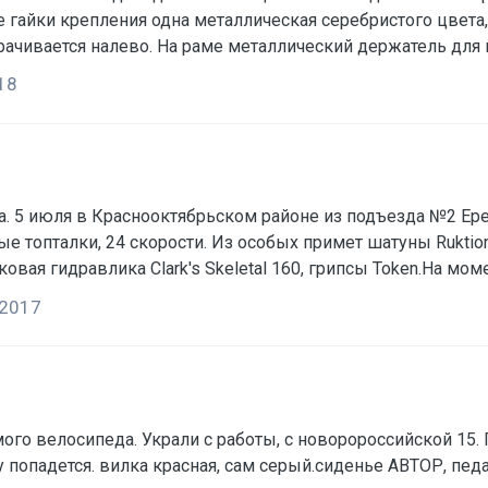
ке гайки крепления одна металлическая серебристого цвета
рачивается налево. На раме металлический держатель для
 колесе каретка черного цвета, на нижнем пере закреплена
18
а. 5 июля в Краснооктябрьском районе из подъезда №2 Ер
 топталки, 24 скорости. Из особых примет шатуны Ruktion
сковая гидравлика Clark's Skeletal 160, грипсы Token.На м
 сообщить в ЛС, ВК(https://vk.com/dr_martins) или по тел.
 2017
)
с работы, с новоророссийской 15. Поставил его полдевятого утра.пропажу обнаружил в
му попадется. вилка красная, сам серый.сиденье АВТОР, п