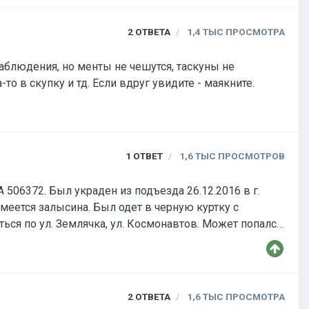
2
ОТВЕТА
1,4 ТЫС
ПРОСМОТРА
аблюдения, но менты не чешутся, таскуны не
-то в скупку и тд. Если вдруг увидите - маякните.
1
ОТВЕТ
1,6 ТЫС
ПРОСМОТРОВ
506372. Был украден из подъезда 26.12.2016 в г.
имеется залысина. Был одет в черную куртку с
ься по ул. Землячка, ул. Космонавтов. Может попался
2
ОТВЕТА
1,6 ТЫС
ПРОСМОТРА