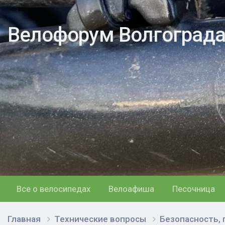
Велофорум Волгоград
Все о велосипедах
Велоафиша
Песочница
Главная
Технические вопросы
Безопасность,