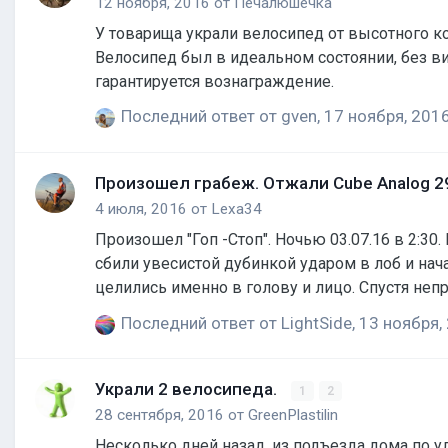
12 ноября, 2016
от
Печалюшечка
У товарища украли велосипед от высотного корпуса ВолгГТУ 11.11.2016 в ~16:00. Пар
Велосипед был в идеальном состоянии, без видимых повреждений. Буду благодарен какой-либо инфо
гарантируется вознаграждение.
Последний ответ от
gven
,
17 ноября, 201
Произошел грабеж. Отжали Cube Analog 29
4 июля, 2016
от
Lexa34
Произошел "Гоп -Стоп". Ночью 03.07.16 в 2:30. В Красноармейском районе, около поста ГАИ "Штаны", четверо отморозков, напали резко и дерзко. С велосипеда,
сбили увесистой дубинкой ударом в лоб и нача
целились именно в голову и лицо. Спустя непродолжительное время, я пришел в себя от удара дубинки и перешел в активную защиту. Тогда, один из
нападавших, достал нож...пришлось отступить,
Последний ответ от
LightSide
,
13 ноября,
через мост. После этого, и эти трое сбежали. 
Украли 2 велосипеда.
1
2
28 сентября, 2016
от
GreenPlastilin
Несколько дней назад, из подъезда дома по ул. Космонавтов,